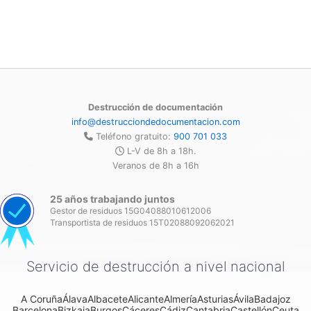
Destrucción de documentación
info@destrucciondedocumentacion.com
Teléfono gratuito:
900 701 033
L-V de 8h a 18h.
Veranos de 8h a 16h
25 años trabajando juntos
Gestor de residuos 15G04088010612006
Transportista de residuos 15T02088092062021
Servicio de destrucción a nivel nacional
A Coruña
Álava
Albacete
Alicante
Almería
Asturias
Ávila
Badajoz
Barcelona
Bizkaia
Burgos
Cáceres
Cádiz
Cantabria
Castellón
Ceuta