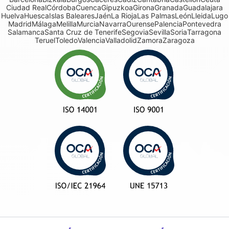
Ciudad Real
Córdoba
Cuenca
Gipuzkoa
Girona
Granada
Guadalajara
Huelva
Huesca
Islas Baleares
Jaén
La Rioja
Las Palmas
León
Lleida
Lugo
Madrid
Málaga
Melilla
Murcia
Navarra
Ourense
Palencia
Pontevedra
Salamanca
Santa Cruz de Tenerife
Segovia
Sevilla
Soria
Tarragona
Teruel
Toledo
Valencia
Valladolid
Zamora
Zaragoza