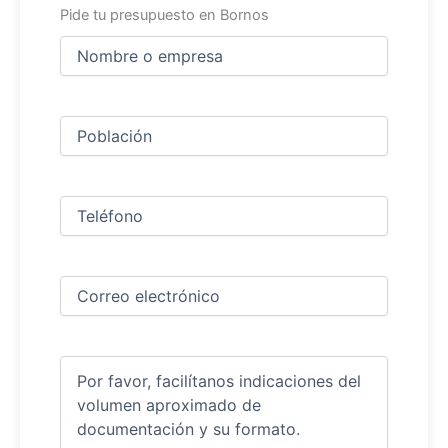
Pide tu presupuesto en Bornos
Nombre
y
apellidos
Nombre
(Obligatorio)
Ciudad
(Obligatorio)
Teléfono
(Obligatorio)
Correo
electrónico
(Obligatorio)
Comentarios
(Obligatorio)