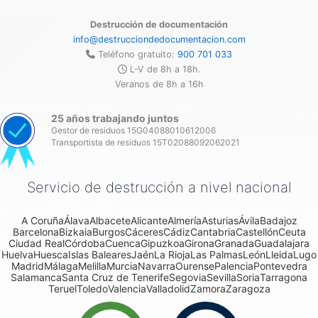
Destrucción de documentación
info@destrucciondedocumentacion.com
Teléfono gratuito:
900 701 033
L-V de 8h a 18h.
Veranos de 8h a 16h
25 años trabajando juntos
Gestor de residuos 15G04088010612006
Transportista de residuos 15T02088092062021
Servicio de destrucción a nivel nacional
A Coruña
Álava
Albacete
Alicante
Almería
Asturias
Ávila
Badajoz
Barcelona
Bizkaia
Burgos
Cáceres
Cádiz
Cantabria
Castellón
Ceuta
Ciudad Real
Córdoba
Cuenca
Gipuzkoa
Girona
Granada
Guadalajara
Huelva
Huesca
Islas Baleares
Jaén
La Rioja
Las Palmas
León
Lleida
Lugo
Madrid
Málaga
Melilla
Murcia
Navarra
Ourense
Palencia
Pontevedra
Salamanca
Santa Cruz de Tenerife
Segovia
Sevilla
Soria
Tarragona
Teruel
Toledo
Valencia
Valladolid
Zamora
Zaragoza