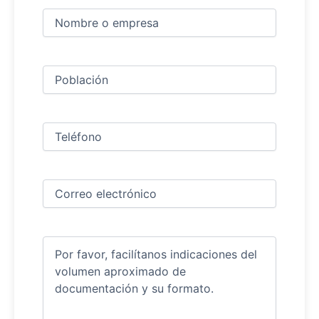
Nombre
y
apellidos
Nombre
(Obligatorio)
Ciudad
(Obligatorio)
Teléfono
(Obligatorio)
Correo
electrónico
(Obligatorio)
Comentarios
(Obligatorio)