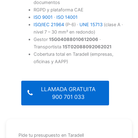
documentos
RGPD y plataforma CAE
ISO 9001
·
ISO 14001
ISO/IEC 21964
(P-6) ·
UNE 15713
(clase A ·
nivel 7 – 30 mm² en redondo)
Gestor
15G04088010612006
·
Transportista
15T02088092062021
Cobertura total en Taradell (empresas,
oficinas y AAPP)
LLAMADA GRATUITA
900 701 033
Pide tu presupuesto en Taradell