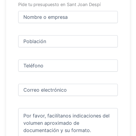
Pide tu presupuesto en Sant Joan Despí
Nombre
y
apellidos
Nombre
(Obligatorio)
Ciudad
(Obligatorio)
Teléfono
(Obligatorio)
Correo
electrónico
(Obligatorio)
Comentarios
(Obligatorio)