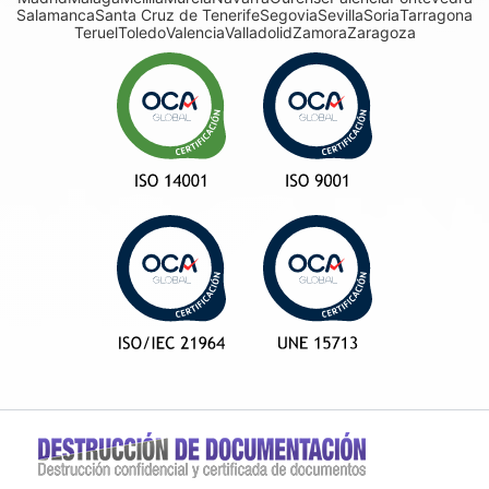
Salamanca
Santa Cruz de Tenerife
Segovia
Sevilla
Soria
Tarragona
Teruel
Toledo
Valencia
Valladolid
Zamora
Zaragoza