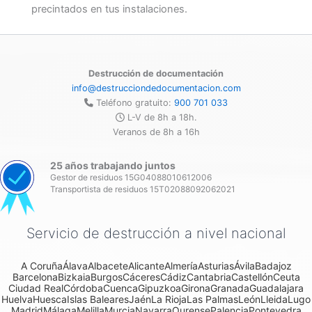
precintados en tus instalaciones.
Destrucción de documentación
info@destrucciondedocumentacion.com
Teléfono gratuito:
900 701 033
L-V de 8h a 18h.
Veranos de 8h a 16h
25 años trabajando juntos
Gestor de residuos 15G04088010612006
Transportista de residuos 15T02088092062021
Servicio de destrucción a nivel nacional
A Coruña
Álava
Albacete
Alicante
Almería
Asturias
Ávila
Badajoz
Barcelona
Bizkaia
Burgos
Cáceres
Cádiz
Cantabria
Castellón
Ceuta
Ciudad Real
Córdoba
Cuenca
Gipuzkoa
Girona
Granada
Guadalajara
Huelva
Huesca
Islas Baleares
Jaén
La Rioja
Las Palmas
León
Lleida
Lugo
Madrid
Málaga
Melilla
Murcia
Navarra
Ourense
Palencia
Pontevedra