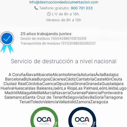
info@destrucciondedocumentacion.com
Teléfono gratuito:
900 701 033
L-V de 8h a 18h.
Veranos de 8h a 16h
25 años trabajando juntos
Gestor de residuos 15G04088010612006
Transportista de residuos 15T02088092062021
Servicio de destrucción a nivel nacional
A Coruña
Álava
Albacete
Alicante
Almería
Asturias
Ávila
Badajoz
Barcelona
Bizkaia
Burgos
Cáceres
Cádiz
Cantabria
Castellón
Ceuta
Ciudad Real
Córdoba
Cuenca
Gipuzkoa
Girona
Granada
Guadalajara
Huelva
Huesca
Islas Baleares
Jaén
La Rioja
Las Palmas
León
Lleida
Lugo
Madrid
Málaga
Melilla
Murcia
Navarra
Ourense
Palencia
Pontevedra
Salamanca
Santa Cruz de Tenerife
Segovia
Sevilla
Soria
Tarragona
Teruel
Toledo
Valencia
Valladolid
Zamora
Zaragoza