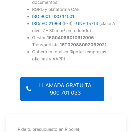
documentos
RGPD y plataforma CAE
ISO 9001
·
ISO 14001
ISO/IEC 21964
(P-6) ·
UNE 15713
(clase A ·
nivel 7 – 30 mm² en redondo)
Gestor
15G04088010612006
·
Transportista
15T02088092062021
Cobertura total en Ripollet (empresas,
oficinas y AAPP)
LLAMADA GRATUITA
900 701 033
Pide tu presupuesto en Ripollet