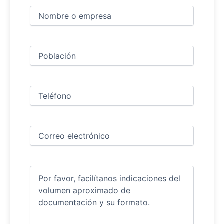
Nombre
y
apellidos
Nombre
(Obligatorio)
Ciudad
(Obligatorio)
Teléfono
(Obligatorio)
Correo
electrónico
(Obligatorio)
Comentarios
(Obligatorio)