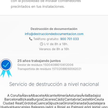
con la posibilidad de instalar contenedores
precintados en tus instalaciones.
Destrucción de documentación
info@destrucciondedocumentacion.com
Teléfono gratuito:
900 701 033
L-V de 8h a 18h.
Veranos de 8h a 16h
25 años trabajando juntos
Gestor de residuos 15G04088010612006
Transportista de residuos 15T02088092062021
Servicio de destrucción a nivel nacional
A Coruña
Álava
Albacete
Alicante
Almería
Asturias
Ávila
Badajoz
Barcelona
Bizkaia
Burgos
Cáceres
Cádiz
Cantabria
Castellón
Ceuta
Ciudad Real
Córdoba
Cuenca
Gipuzkoa
Girona
Granada
Guadalajara
Huelva
Huesca
Islas Baleares
Jaén
La Rioja
Las Palmas
León
Lleida
Lugo