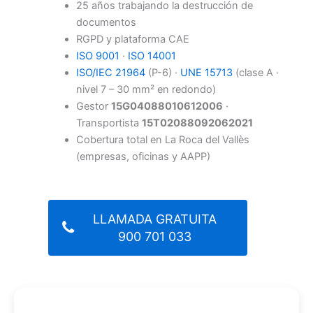
25 años trabajando la destrucción de
documentos
RGPD y plataforma CAE
ISO 9001
·
ISO 14001
ISO/IEC 21964
(P-6) ·
UNE 15713
(clase A ·
nivel 7 – 30 mm² en redondo)
Gestor
15G04088010612006
·
Transportista
15T02088092062021
Cobertura total en La Roca del Vallès
(empresas, oficinas y AAPP)
LLAMADA GRATUITA
900 701 033