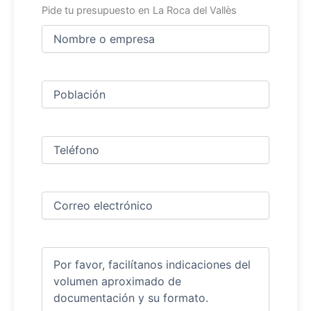
Pide tu presupuesto en La Roca del Vallès
Nombre
y
apellidos
Nombre
(Obligatorio)
Ciudad
(Obligatorio)
Teléfono
(Obligatorio)
Correo
electrónico
(Obligatorio)
Comentarios
(Obligatorio)