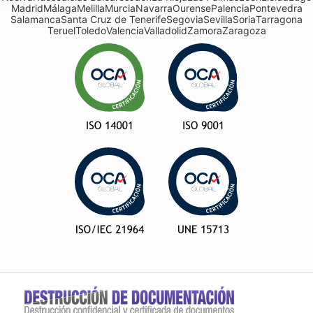
Madrid
Málaga
Melilla
Murcia
Navarra
Ourense
Palencia
Pontevedra
Salamanca
Santa Cruz de Tenerife
Segovia
Sevilla
Soria
Tarragona
Teruel
Toledo
Valencia
Valladolid
Zamora
Zaragoza