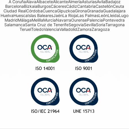
A Coruña
Álava
Albacete
Alicante
Almería
Asturias
Ávila
Badajoz
Barcelona
Bizkaia
Burgos
Cáceres
Cádiz
Cantabria
Castellón
Ceuta
Ciudad Real
Córdoba
Cuenca
Gipuzkoa
Girona
Granada
Guadalajara
Huelva
Huesca
Islas Baleares
Jaén
La Rioja
Las Palmas
León
Lleida
Lugo
Madrid
Málaga
Melilla
Murcia
Navarra
Ourense
Palencia
Pontevedra
Salamanca
Santa Cruz de Tenerife
Segovia
Sevilla
Soria
Tarragona
Teruel
Toledo
Valencia
Valladolid
Zamora
Zaragoza