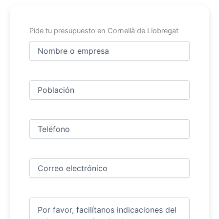
Pide tu presupuesto en Cornellà de Llobregat
Nombre
y
apellidos
Nombre
(Obligatorio)
Ciudad
(Obligatorio)
Teléfono
(Obligatorio)
Correo
electrónico
(Obligatorio)
Comentarios
(Obligatorio)