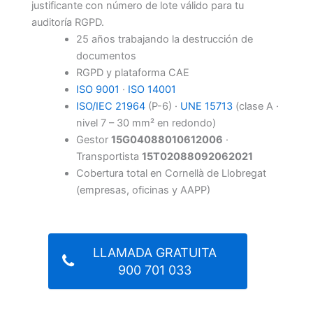
justificante con número de lote válido para tu
auditoría RGPD.
25 años trabajando la destrucción de
documentos
RGPD y plataforma CAE
ISO 9001
·
ISO 14001
ISO/IEC 21964
(P-6) ·
UNE 15713
(clase A ·
nivel 7 – 30 mm² en redondo)
Gestor
15G04088010612006
·
Transportista
15T02088092062021
Cobertura total en Cornellà de Llobregat
(empresas, oficinas y AAPP)
LLAMADA GRATUITA
900 701 033