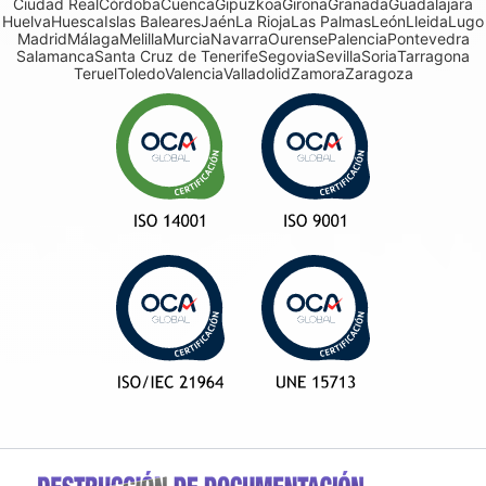
Ciudad Real
Córdoba
Cuenca
Gipuzkoa
Girona
Granada
Guadalajara
Huelva
Huesca
Islas Baleares
Jaén
La Rioja
Las Palmas
León
Lleida
Lugo
Madrid
Málaga
Melilla
Murcia
Navarra
Ourense
Palencia
Pontevedra
Salamanca
Santa Cruz de Tenerife
Segovia
Sevilla
Soria
Tarragona
Teruel
Toledo
Valencia
Valladolid
Zamora
Zaragoza