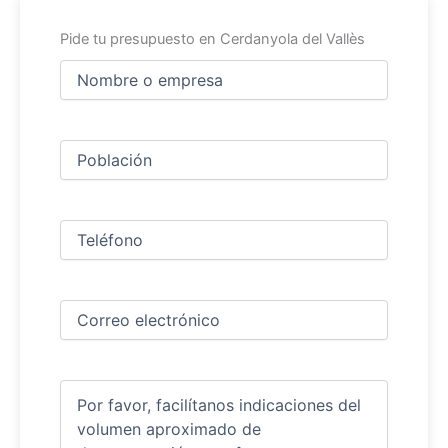
Pide tu presupuesto en Cerdanyola del Vallès
Nombre
y
apellidos
Nombre
(Obligatorio)
Ciudad
(Obligatorio)
Teléfono
(Obligatorio)
Correo
electrónico
(Obligatorio)
Comentarios
(Obligatorio)