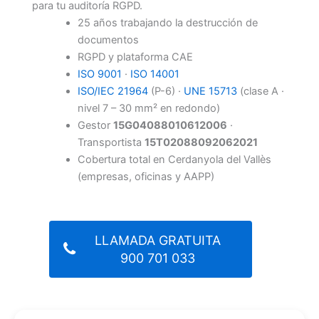
para tu auditoría RGPD.
25 años trabajando la destrucción de
documentos
RGPD y plataforma CAE
ISO 9001
·
ISO 14001
ISO/IEC 21964
(P-6) ·
UNE 15713
(clase A ·
nivel 7 – 30 mm² en redondo)
Gestor
15G04088010612006
·
Transportista
15T02088092062021
Cobertura total en Cerdanyola del Vallès
(empresas, oficinas y AAPP)
LLAMADA GRATUITA
900 701 033