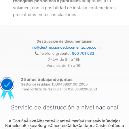
recogidas periódicas o puntuales
adaptadas a tu
volumen, con la posibilidad de instalar contenedores
precintados en tus instalaciones.
Destrucción de documentación
info@destrucciondedocumentacion.com
Teléfono gratuito:
900 701 033
L-V de 8h a 18h.
Veranos de 8h a 16h
25 años trabajando juntos
Gestor de residuos 15G04088010612006
Transportista de residuos 15T02088092062021
Servicio de destrucción a nivel nacional
A Coruña
Álava
Albacete
Alicante
Almería
Asturias
Ávila
Badajoz
Barcelona
Bizkaia
Burgos
Cáceres
Cádiz
Cantabria
Castellón
Ceuta