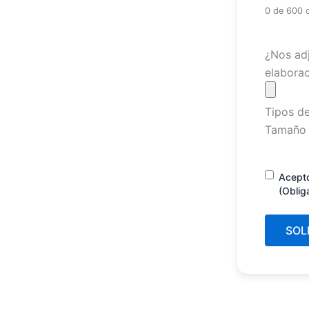
0 de 600 
Archivo
¿Nos adj
elaborac
Tipos de
Tamaño 
Consenti
Acept
(Oblig