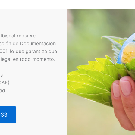
lbisbal requiere
ucción de Documentación
01, lo que garantiza que
 legal en todo momento.
os
CAE)
dad
033