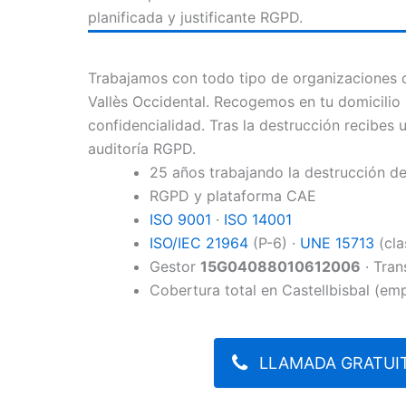
planificada y justificante RGPD.
Trabajamos con todo tipo de organizaciones d
Vallès Occidental. Recogemos en tu domicilio 
confidencialidad. Tras la destrucción recibes u
auditoría RGPD.
25 años trabajando la destrucción 
RGPD y plataforma CAE
ISO 9001
·
ISO 14001
ISO/IEC 21964
(P-6) ·
UNE 15713
(cla
Gestor
15G04088010612006
· Tran
Cobertura total en Castellbisbal (em
LLAMADA GRATUIT