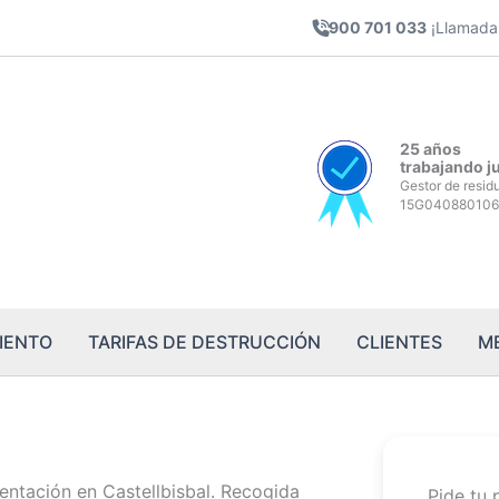
900 701 033
¡Llamada 
25 años
trabajando j
Gestor de resid
15G040880106
IENTO
TARIFAS DE DESTRUCCIÓN
CLIENTES
M
entación en Castellbisbal. Recogida
Pide tu 