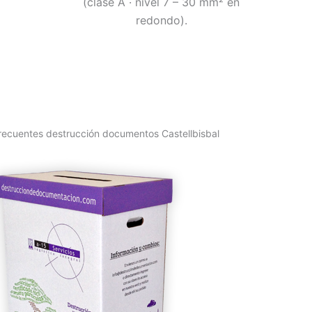
(clase A · nivel 7 – 30 mm² en
redondo).
recuentes destrucción documentos Castellbisbal