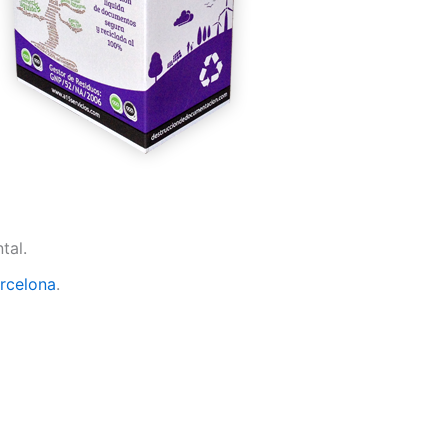
tal.
arcelona
.