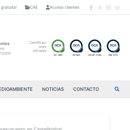
gratuita!
CAE
Acceso clientes
Certificaci
untos
ones
uos
oficiales
12006
EDIOAMBIENTE
NOTICIAS
CONTACTO
presupuesto en Castellbisbal