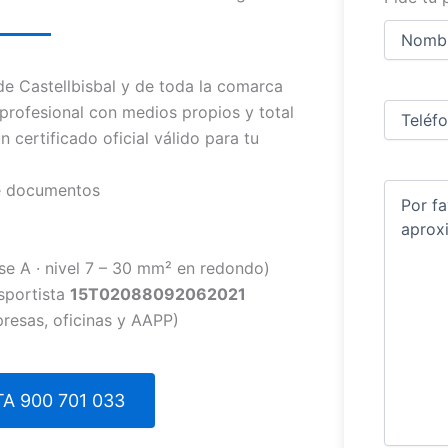
Nombre
y
apellidos
Nombre
e Castellbisbal y de toda la comarca
Teléfono
(
profesional con medios propios y total
n certificado oficial válido para tu
de documentos
Comentar
se A · nivel 7 – 30 mm² en redondo)
sportista
15T02088092062021
presas, oficinas y AAPP)
A 900 701 033