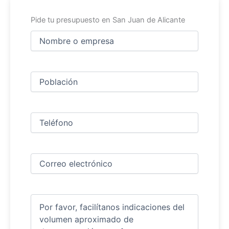
Pide tu presupuesto en San Juan de Alicante
Nombre
y
apellidos
Nombre
(Obligatorio)
Ciudad
(Obligatorio)
Teléfono
(Obligatorio)
Correo
electrónico
(Obligatorio)
Comentarios
(Obligatorio)