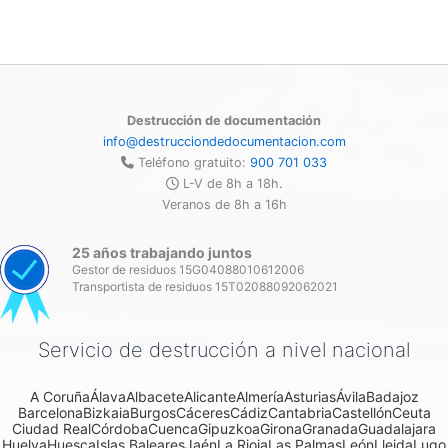
Destrucción de documentación
info@destrucciondedocumentacion.com
Teléfono gratuito:
900 701 033
L-V de 8h a 18h.
Veranos de 8h a 16h
25 años trabajando juntos
Gestor de residuos 15G04088010612006
Transportista de residuos 15T02088092062021
Servicio de destrucción a nivel nacional
A Coruña
Álava
Albacete
Alicante
Almería
Asturias
Ávila
Badajoz
Barcelona
Bizkaia
Burgos
Cáceres
Cádiz
Cantabria
Castellón
Ceuta
Ciudad Real
Córdoba
Cuenca
Gipuzkoa
Girona
Granada
Guadalajara
Huelva
Huesca
Islas Baleares
Jaén
La Rioja
Las Palmas
León
Lleida
Lugo