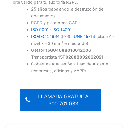
lote válido para tu auditoría RGPD.
25 años trabajando la destrucción de
documentos
RGPD y plataforma CAE
ISO 9001
·
ISO 14001
ISO/IEC 21964
(P-6) ·
UNE 15713
(clase A ·
nivel 7 – 30 mm² en redondo)
Gestor
15G04088010612006
·
Transportista
15T02088092062021
Cobertura total en San Juan de Alicante
(empresas, oficinas y AAPP)
LLAMADA GRATUITA
900 701 033