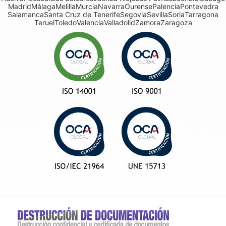
Madrid
Málaga
Melilla
Murcia
Navarra
Ourense
Palencia
Pontevedra
Salamanca
Santa Cruz de Tenerife
Segovia
Sevilla
Soria
Tarragona
Teruel
Toledo
Valencia
Valladolid
Zamora
Zaragoza