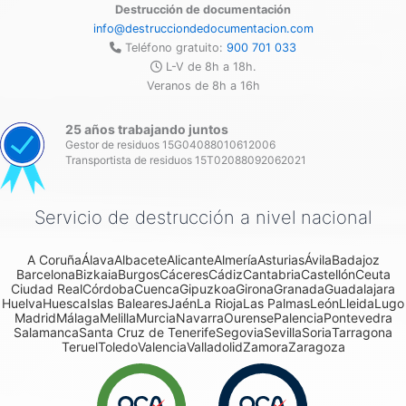
Destrucción de documentación
info@destrucciondedocumentacion.com
Teléfono gratuito:
900 701 033
L-V de 8h a 18h.
Veranos de 8h a 16h
25 años trabajando juntos
Gestor de residuos 15G04088010612006
Transportista de residuos 15T02088092062021
Servicio de destrucción a nivel nacional
A Coruña
Álava
Albacete
Alicante
Almería
Asturias
Ávila
Badajoz
Barcelona
Bizkaia
Burgos
Cáceres
Cádiz
Cantabria
Castellón
Ceuta
Ciudad Real
Córdoba
Cuenca
Gipuzkoa
Girona
Granada
Guadalajara
Huelva
Huesca
Islas Baleares
Jaén
La Rioja
Las Palmas
León
Lleida
Lugo
Madrid
Málaga
Melilla
Murcia
Navarra
Ourense
Palencia
Pontevedra
Salamanca
Santa Cruz de Tenerife
Segovia
Sevilla
Soria
Tarragona
Teruel
Toledo
Valencia
Valladolid
Zamora
Zaragoza