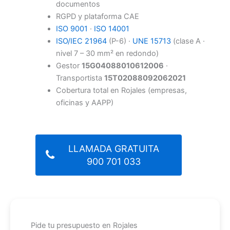
documentos
RGPD y plataforma CAE
ISO 9001
·
ISO 14001
ISO/IEC 21964
(P-6) ·
UNE 15713
(clase A ·
nivel 7 – 30 mm² en redondo)
Gestor
15G04088010612006
·
Transportista
15T02088092062021
Cobertura total en Rojales (empresas,
oficinas y AAPP)
LLAMADA GRATUITA
900 701 033
Pide tu presupuesto en Rojales