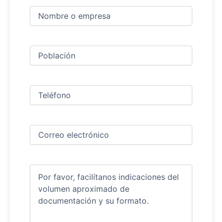
Nombre
y
apellidos
Nombre
(Obligatorio)
Ciudad
(Obligatorio)
Teléfono
(Obligatorio)
Correo
electrónico
(Obligatorio)
Comentarios
(Obligatorio)