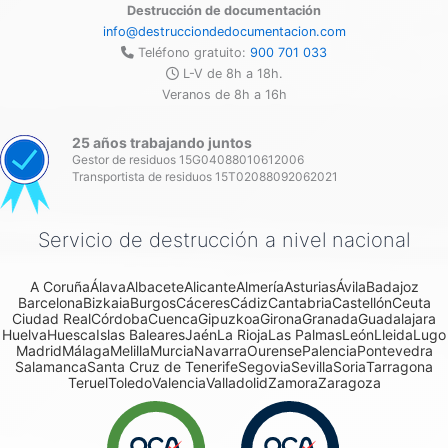
Destrucción de documentación
info@destrucciondedocumentacion.com
Teléfono gratuito:
900 701 033
L-V de 8h a 18h.
Veranos de 8h a 16h
25 años trabajando juntos
Gestor de residuos 15G04088010612006
Transportista de residuos 15T02088092062021
Servicio de destrucción a nivel nacional
A Coruña
Álava
Albacete
Alicante
Almería
Asturias
Ávila
Badajoz
Barcelona
Bizkaia
Burgos
Cáceres
Cádiz
Cantabria
Castellón
Ceuta
Ciudad Real
Córdoba
Cuenca
Gipuzkoa
Girona
Granada
Guadalajara
Huelva
Huesca
Islas Baleares
Jaén
La Rioja
Las Palmas
León
Lleida
Lugo
Madrid
Málaga
Melilla
Murcia
Navarra
Ourense
Palencia
Pontevedra
Salamanca
Santa Cruz de Tenerife
Segovia
Sevilla
Soria
Tarragona
Teruel
Toledo
Valencia
Valladolid
Zamora
Zaragoza