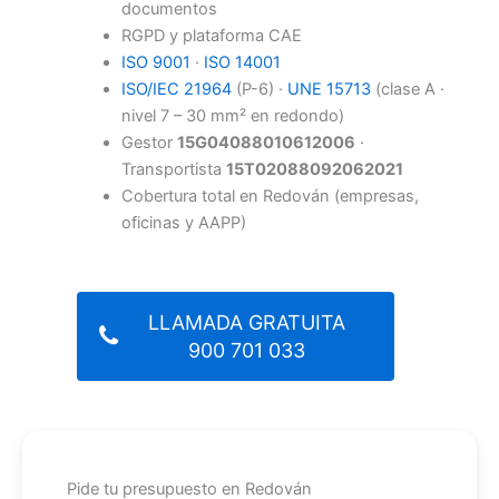
documentos
RGPD y plataforma CAE
ISO 9001
·
ISO 14001
ISO/IEC 21964
(P-6) ·
UNE 15713
(clase A ·
nivel 7 – 30 mm² en redondo)
Gestor
15G04088010612006
·
Transportista
15T02088092062021
Cobertura total en Redován (empresas,
oficinas y AAPP)
LLAMADA GRATUITA
900 701 033
Pide tu presupuesto en Redován