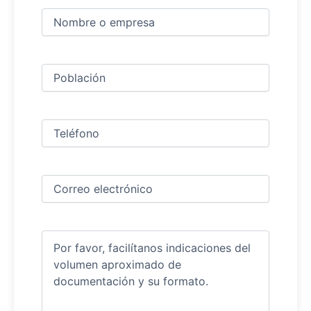
Nombre
y
apellidos
Nombre
(Obligatorio)
Ciudad
(Obligatorio)
Teléfono
(Obligatorio)
Correo
electrónico
(Obligatorio)
Comentarios
(Obligatorio)