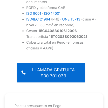
documentos
RGPD y plataforma CAE
ISO 9001
·
ISO 14001
ISO/IEC 21964
(P-6) ·
UNE 15713
(clase A ·
nivel 7 – 30 mm² en redondo)
Gestor
15G04088010612006
·
Transportista
15T02088092062021
Cobertura total en Pego (empresas,
oficinas y AAPP)
LLAMADA GRATUITA
900 701 033
Pide tu presupuesto en Pego