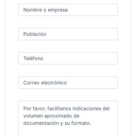
Nombre
y
apellidos
Nombre
(Obligatorio)
Ciudad
(Obligatorio)
Teléfono
(Obligatorio)
Correo
electrónico
(Obligatorio)
Comentarios
(Obligatorio)