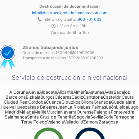
Destrucción de documentación
info@destrucciondedocumentacion.com
Teléfono gratuito:
900 701 033
L-V de 8h a 18h.
Veranos de 8h a 16h
25 años trabajando juntos
Gestor de residuos 15G04088010612006
Transportista de residuos 15T02088092062021
Servicio de destrucción a nivel nacional
A Coruña
Álava
Albacete
Alicante
Almería
Asturias
Ávila
Badajoz
Barcelona
Bizkaia
Burgos
Cáceres
Cádiz
Cantabria
Castellón
Ceuta
Ciudad Real
Córdoba
Cuenca
Gipuzkoa
Girona
Granada
Guadalajara
Huelva
Huesca
Islas Baleares
Jaén
La Rioja
Las Palmas
León
Lleida
Lugo
Madrid
Málaga
Melilla
Murcia
Navarra
Ourense
Palencia
Pontevedra
Salamanca
Santa Cruz de Tenerife
Segovia
Sevilla
Soria
Tarragona
Teruel
Toledo
Valencia
Valladolid
Zamora
Zaragoza