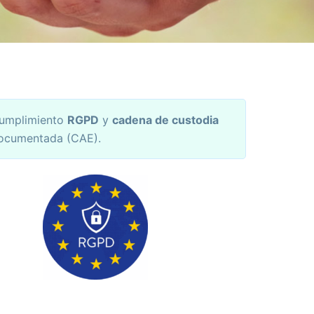
umplimiento
RGPD
y
cadena de custodia
ocumentada (CAE).