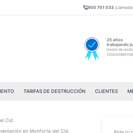
900 701 033
¡Llamada 
25 años
trabajando j
Gestor de resid
15G040880106
IENTO
TARIFAS DE DESTRUCCIÓN
CLIENTES
M
el Cid
entación en Monforte del Cid.
Pide tu 