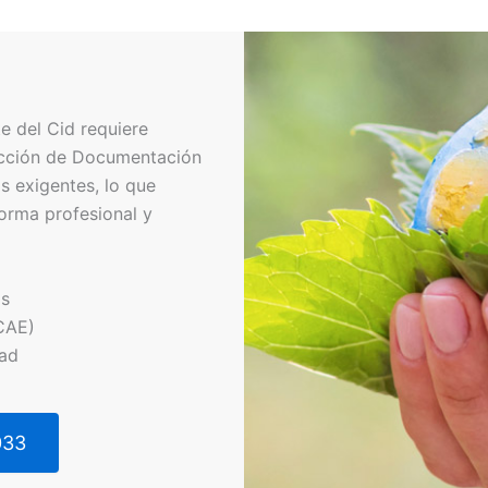
 del Cid requiere
ucción de Documentación
s exigentes, lo que
orma profesional y
os
CAE)
dad
033