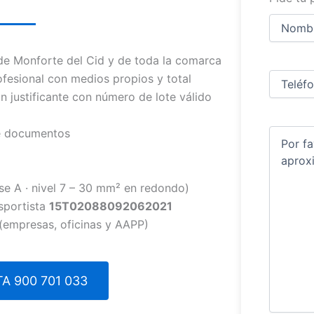
Nombre
y
apellidos
Nombre
de Monforte del Cid y de toda la comarca
Teléfono
(
fesional con medios propios y total
un justificante con número de lote válido
de documentos
Comentar
se A · nivel 7 – 30 mm² en redondo)
sportista
15T02088092062021
(empresas, oficinas y AAPP)
A 900 701 033