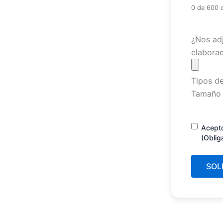
0 de 600 
Archivo
¿Nos adj
elaborac
Tipos de
Tamaño 
Consenti
Acept
(Oblig