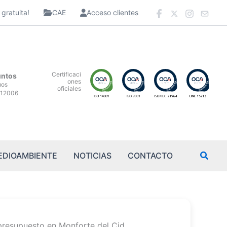
gratuita!
CAE
Acceso clientes
Certificaci
untos
ones
uos
oficiales
12006
EDIOAMBIENTE
NOTICIAS
CONTACTO
presupuesto en Monforte del Cid