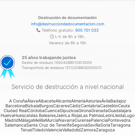
Destrucción de documentación
info@destrucciondedocumentacion.com
Teléfono gratuito:
900 701 033
L-V de 8h a 18h.
Veranos de 8h a 16h
25 años trabajando juntos
Gestor de residuos 15G04088010612006
Transportista de residuos 15T02088092062021
Servicio de destrucción a nivel nacional
A Coruña
Álava
Albacete
Alicante
Almería
Asturias
Ávila
Badajoz
Barcelona
Bizkaia
Burgos
Cáceres
Cádiz
Cantabria
Castellón
Ceuta
Ciudad Real
Córdoba
Cuenca
Gipuzkoa
Girona
Granada
Guadalajara
Huelva
Huesca
Islas Baleares
Jaén
La Rioja
Las Palmas
León
Lleida
Lugo
Madrid
Málaga
Melilla
Murcia
Navarra
Ourense
Palencia
Pontevedra
Salamanca
Santa Cruz de Tenerife
Segovia
Sevilla
Soria
Tarragona
Teruel
Toledo
Valencia
Valladolid
Zamora
Zaragoza