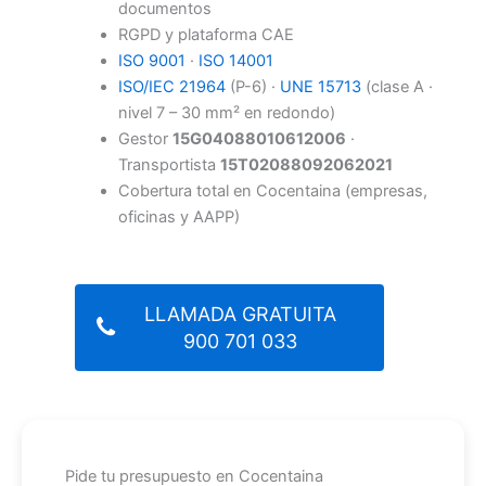
documentos
RGPD y plataforma CAE
ISO 9001
·
ISO 14001
ISO/IEC 21964
(P-6) ·
UNE 15713
(clase A ·
nivel 7 – 30 mm² en redondo)
Gestor
15G04088010612006
·
Transportista
15T02088092062021
Cobertura total en Cocentaina (empresas,
oficinas y AAPP)
LLAMADA GRATUITA
900 701 033
Pide tu presupuesto en Cocentaina