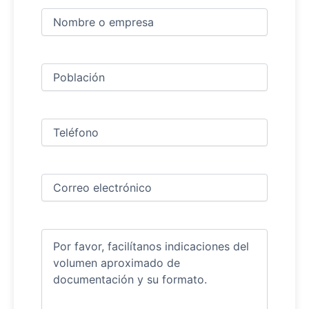
Nombre
y
apellidos
Nombre
(Obligatorio)
Ciudad
(Obligatorio)
Teléfono
(Obligatorio)
Correo
electrónico
(Obligatorio)
Comentarios
(Obligatorio)