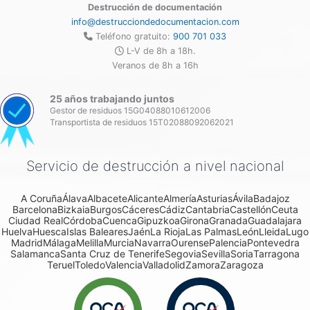
Destrucción de documentación
info@destrucciondedocumentacion.com
Teléfono gratuito:
900 701 033
L-V de 8h a 18h.
Veranos de 8h a 16h
25 años trabajando juntos
Gestor de residuos 15G04088010612006
Transportista de residuos 15T02088092062021
Servicio de destrucción a nivel nacional
A Coruña
Álava
Albacete
Alicante
Almería
Asturias
Ávila
Badajoz
Barcelona
Bizkaia
Burgos
Cáceres
Cádiz
Cantabria
Castellón
Ceuta
Ciudad Real
Córdoba
Cuenca
Gipuzkoa
Girona
Granada
Guadalajara
Huelva
Huesca
Islas Baleares
Jaén
La Rioja
Las Palmas
León
Lleida
Lugo
Madrid
Málaga
Melilla
Murcia
Navarra
Ourense
Palencia
Pontevedra
Salamanca
Santa Cruz de Tenerife
Segovia
Sevilla
Soria
Tarragona
Teruel
Toledo
Valencia
Valladolid
Zamora
Zaragoza