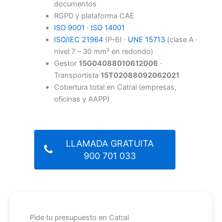
documentos
RGPD y plataforma CAE
ISO 9001
·
ISO 14001
ISO/IEC 21964
(P-6) ·
UNE 15713
(clase A ·
nivel 7 – 30 mm² en redondo)
Gestor
15G04088010612006
·
Transportista
15T02088092062021
Cobertura total en Catral (empresas,
oficinas y AAPP)
LLAMADA GRATUITA
900 701 033
Pide tu presupuesto en Catral