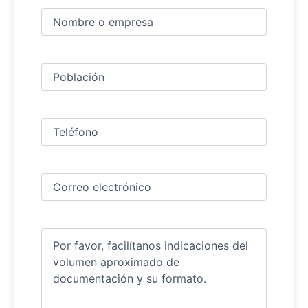
Nombre
y
apellidos
Nombre
(Obligatorio)
Ciudad
(Obligatorio)
Teléfono
(Obligatorio)
Correo
electrónico
(Obligatorio)
Comentarios
(Obligatorio)