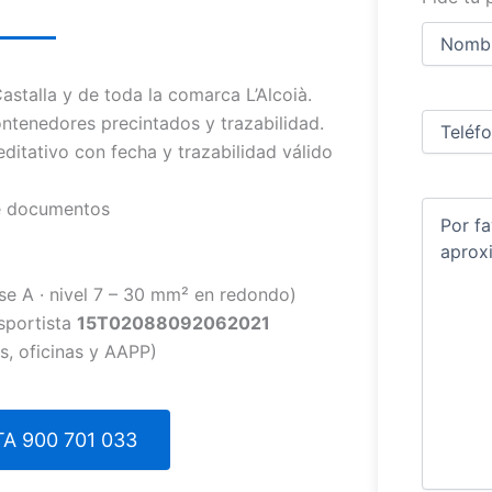
Nombre
y
apellidos
Nombre
talla y de toda la comarca L’Alcoià.
Teléfono
(
ntenedores precintados y trazabilidad.
ditativo con fecha y trazabilidad válido
de documentos
Comentar
se A · nivel 7 – 30 mm² en redondo)
sportista
15T02088092062021
s, oficinas y AAPP)
A 900 701 033