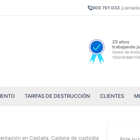
900 701 033
¡Llamada 
25 años
trabajando j
Gestor de resid
15G040880106
IENTO
TARIFAS DE DESTRUCCIÓN
CLIENTES
M
entación en Castalla. Cadena de custodia
Pide tu 