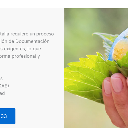
talla requiere un proceso
cción de Documentación
s exigentes, lo que
orma profesional y
os
CAE)
dad
033