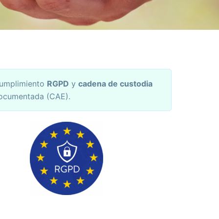
umplimiento
RGPD
y
cadena de custodia
ocumentada (CAE).