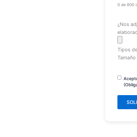
0 de 600 
Archivo
¿Nos adj
elaborac
Tipos de
Tamaño 
Consenti
Acept
(Oblig