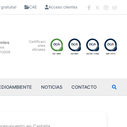
gratuita!
CAE
Acceso clientes
Certificaci
untos
ones
uos
oficiales
12006
EDIOAMBIENTE
NOTICIAS
CONTACTO
presupuesto en Castalla