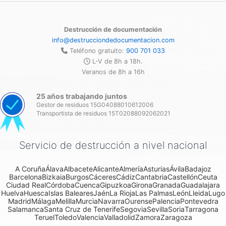
Destrucción de documentación
info@destrucciondedocumentacion.com
Teléfono gratuito:
900 701 033
L-V de 8h a 18h.
Veranos de 8h a 16h
25 años trabajando juntos
Gestor de residuos 15G04088010612006
Transportista de residuos 15T02088092062021
Servicio de destrucción a nivel nacional
A Coruña
Álava
Albacete
Alicante
Almería
Asturias
Ávila
Badajoz
Barcelona
Bizkaia
Burgos
Cáceres
Cádiz
Cantabria
Castellón
Ceuta
Ciudad Real
Córdoba
Cuenca
Gipuzkoa
Girona
Granada
Guadalajara
Huelva
Huesca
Islas Baleares
Jaén
La Rioja
Las Palmas
León
Lleida
Lugo
Madrid
Málaga
Melilla
Murcia
Navarra
Ourense
Palencia
Pontevedra
Salamanca
Santa Cruz de Tenerife
Segovia
Sevilla
Soria
Tarragona
Teruel
Toledo
Valencia
Valladolid
Zamora
Zaragoza