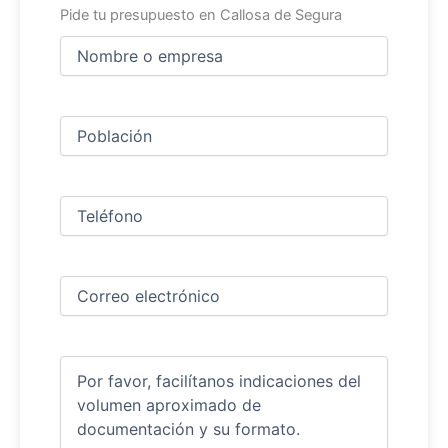
Pide tu presupuesto en Callosa de Segura
Nombre
y
apellidos
Nombre
(Obligatorio)
Ciudad
(Obligatorio)
Teléfono
(Obligatorio)
Correo
electrónico
(Obligatorio)
Comentarios
(Obligatorio)