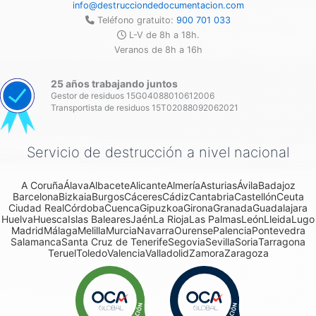
info@destrucciondedocumentacion.com
Teléfono gratuito:
900 701 033
L-V de 8h a 18h.
Veranos de 8h a 16h
25 años trabajando juntos
Gestor de residuos 15G04088010612006
Transportista de residuos 15T02088092062021
Servicio de destrucción a nivel nacional
A Coruña
Álava
Albacete
Alicante
Almería
Asturias
Ávila
Badajoz
Barcelona
Bizkaia
Burgos
Cáceres
Cádiz
Cantabria
Castellón
Ceuta
Ciudad Real
Córdoba
Cuenca
Gipuzkoa
Girona
Granada
Guadalajara
Huelva
Huesca
Islas Baleares
Jaén
La Rioja
Las Palmas
León
Lleida
Lugo
Madrid
Málaga
Melilla
Murcia
Navarra
Ourense
Palencia
Pontevedra
Salamanca
Santa Cruz de Tenerife
Segovia
Sevilla
Soria
Tarragona
Teruel
Toledo
Valencia
Valladolid
Zamora
Zaragoza