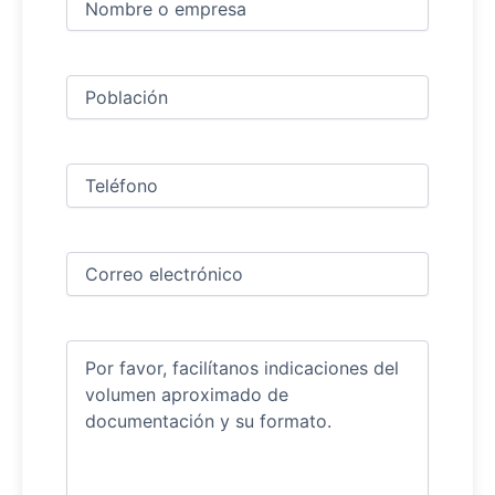
y
apellidos
Nombre
(Obligatorio)
Ciudad
(Obligatorio)
Teléfono
(Obligatorio)
Correo
electrónico
(Obligatorio)
Comentarios
(Obligatorio)