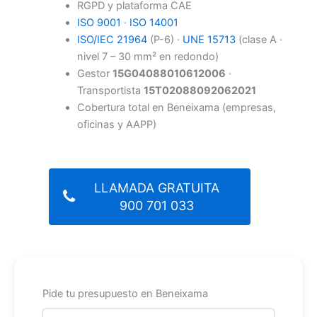
RGPD y plataforma CAE
ISO 9001
·
ISO 14001
ISO/IEC 21964
(P-6) ·
UNE 15713
(clase A ·
nivel 7 – 30 mm² en redondo)
Gestor
15G04088010612006
·
Transportista
15T02088092062021
Cobertura total en Beneixama (empresas,
oficinas y AAPP)
LLAMADA GRATUITA
900 701 033
Pide tu presupuesto en Beneixama
Nombre