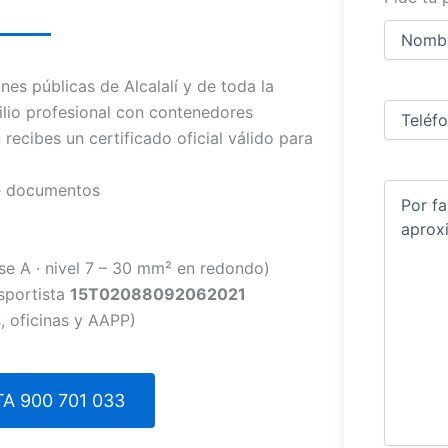
Nombre
y
apellidos
Nombre
es públicas de Alcalalí y de toda la
Teléfono
(
lio profesional con contenedores
 recibes un certificado oficial válido para
de documentos
Comentar
se A · nivel 7 – 30 mm² en redondo)
sportista
15T02088092062021
, oficinas y AAPP)
A 900 701 033