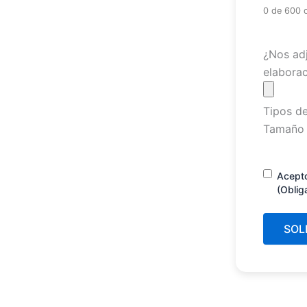
0 de 600 
Archivo
¿Nos adj
elaborac
Tipos de
Tamaño 
Consenti
Acept
(Oblig