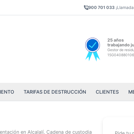
900 701 033
¡Llamada 
25 años
trabajando j
Gestor de resid
15G040880106
IENTO
TARIFAS DE DESTRUCCIÓN
CLIENTES
M
entación en Alcalalí. Cadena de custodia
Pide tu 