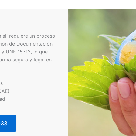
lalí requiere un proceso
cción de Documentación
 y UNE 15713, lo que
orma segura y legal en
os
CAE)
dad
033