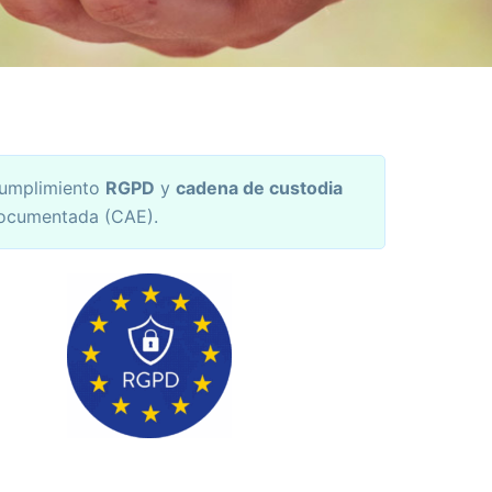
umplimiento
RGPD
y
cadena de custodia
ocumentada (CAE).