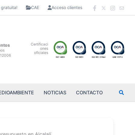
gratuita!
CAE
Acceso clientes
Certificaci
untos
ones
uos
oficiales
12006
EDIOAMBIENTE
NOTICIAS
CONTACTO
presupuesto en Alcalalí