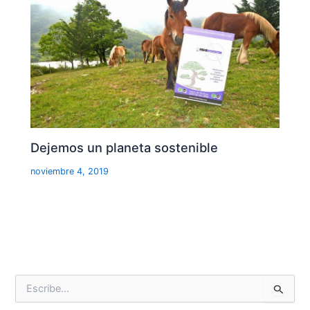
Dejemos un planeta sostenible
noviembre 4, 2019
B
u
s