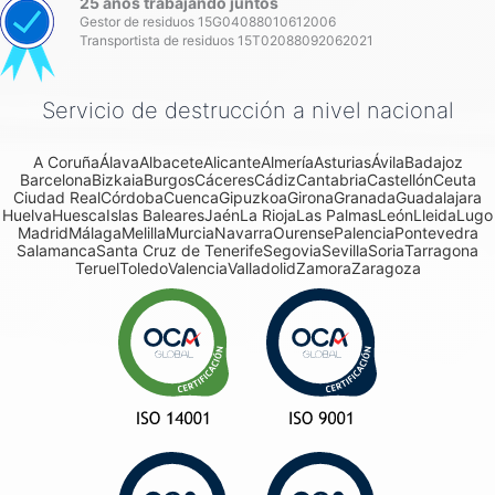
25 años trabajando juntos
Gestor de residuos 15G04088010612006
Transportista de residuos 15T02088092062021
Servicio de destrucción a nivel nacional
A Coruña
Álava
Albacete
Alicante
Almería
Asturias
Ávila
Badajoz
Barcelona
Bizkaia
Burgos
Cáceres
Cádiz
Cantabria
Castellón
Ceuta
Ciudad Real
Córdoba
Cuenca
Gipuzkoa
Girona
Granada
Guadalajara
Huelva
Huesca
Islas Baleares
Jaén
La Rioja
Las Palmas
León
Lleida
Lugo
Madrid
Málaga
Melilla
Murcia
Navarra
Ourense
Palencia
Pontevedra
Salamanca
Santa Cruz de Tenerife
Segovia
Sevilla
Soria
Tarragona
Teruel
Toledo
Valencia
Valladolid
Zamora
Zaragoza