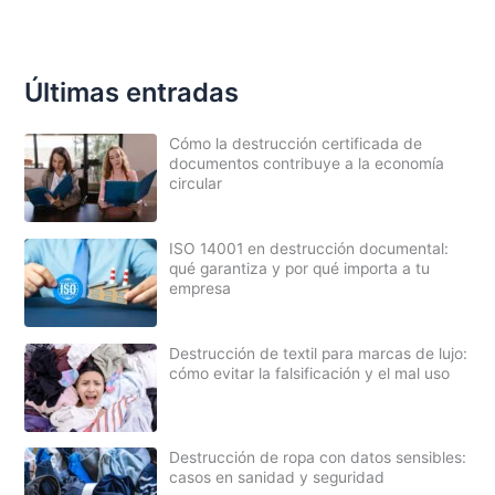
c
a
r
p
Últimas entradas
o
r
Cómo la destrucción certificada de
:
documentos contribuye a la economía
circular
ISO 14001 en destrucción documental:
qué garantiza y por qué importa a tu
empresa
Destrucción de textil para marcas de lujo:
cómo evitar la falsificación y el mal uso
Destrucción de ropa con datos sensibles:
casos en sanidad y seguridad