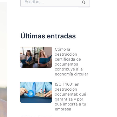
u
s
c
a
r
p
Últimas entradas
o
r
:
Cómo la
destrucción
certificada de
documentos
contribuye a la
economía circular
ISO 14001 en
destrucción
documental: qué
garantiza y por
qué importa a tu
empresa