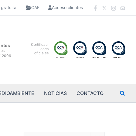
gratuita!
CAE
Acceso clientes
Certificaci
untos
ones
uos
oficiales
12006
EDIOAMBIENTE
NOTICIAS
CONTACTO
B