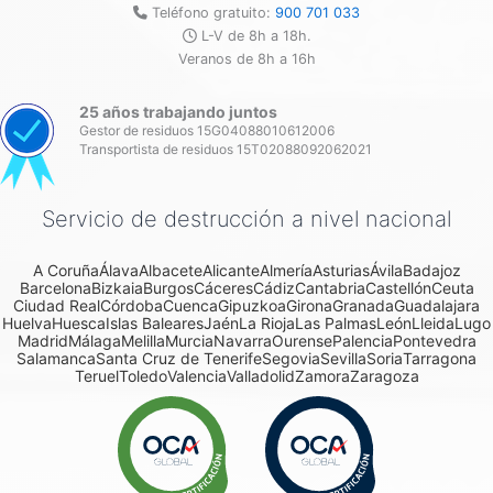
Teléfono gratuito:
900 701 033
L-V de 8h a 18h.
Veranos de 8h a 16h
25 años trabajando juntos
Gestor de residuos 15G04088010612006
Transportista de residuos 15T02088092062021
Servicio de destrucción a nivel nacional
A Coruña
Álava
Albacete
Alicante
Almería
Asturias
Ávila
Badajoz
Barcelona
Bizkaia
Burgos
Cáceres
Cádiz
Cantabria
Castellón
Ceuta
Ciudad Real
Córdoba
Cuenca
Gipuzkoa
Girona
Granada
Guadalajara
Huelva
Huesca
Islas Baleares
Jaén
La Rioja
Las Palmas
León
Lleida
Lugo
Madrid
Málaga
Melilla
Murcia
Navarra
Ourense
Palencia
Pontevedra
Salamanca
Santa Cruz de Tenerife
Segovia
Sevilla
Soria
Tarragona
Teruel
Toledo
Valencia
Valladolid
Zamora
Zaragoza