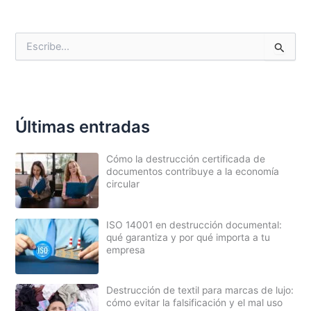
B
u
s
c
a
r
p
Últimas entradas
o
r
Cómo la destrucción certificada de
:
documentos contribuye a la economía
circular
ISO 14001 en destrucción documental:
qué garantiza y por qué importa a tu
empresa
Destrucción de textil para marcas de lujo:
cómo evitar la falsificación y el mal uso